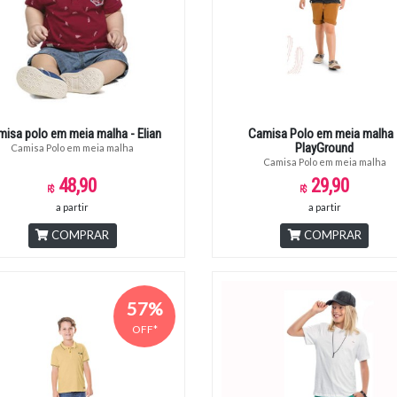
isa polo em meia malha - Elian
Camisa Polo em meia malha 
PlayGround
Camisa Polo em meia malha
Camisa Polo em meia malha
48,90
29,90
a partir
a partir
COMPRAR
COMPRAR
57%
OFF*