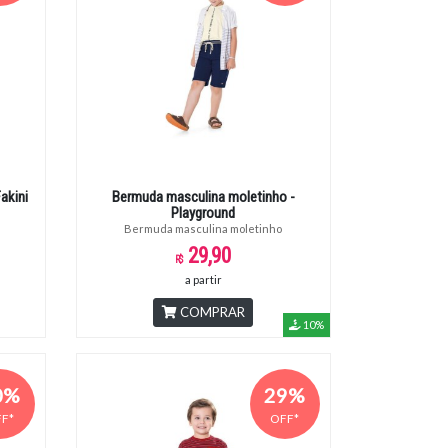
akini
Bermuda masculina moletinho -
Playground
Bermuda masculina moletinho
29,90
a partir
COMPRAR
10%
0%
29%
F*
OFF*