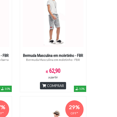
 - FBR
Bermuda Masculina em moletinho - FBR
Bermuda Masculina em moletinho - FBR
62,90
a partir
COMPRAR
10%
10%
7%
29%
F*
OFF*