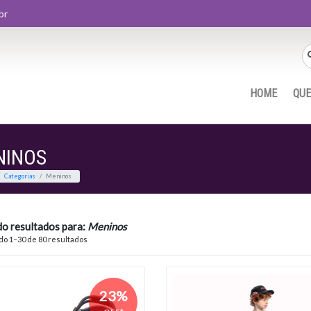
br
HOME
QU
NINOS
Home
Categorias
Meninos
do resultados para:
Meninos
o 1–30 de 80 resultados
23%