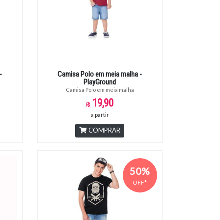
-
Camisa Polo em meia malha -
PlayGround
Camisa Polo em meia malha
19,90
a partir
COMPRAR
50%
OFF*