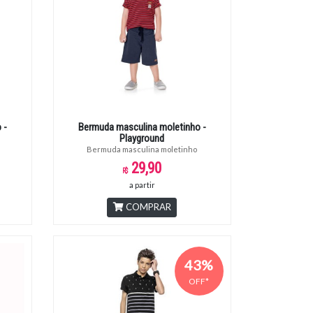
 -
Bermuda masculina moletinho -
Playground
Bermuda masculina moletinho
29,90
a partir
COMPRAR
43%
OFF*