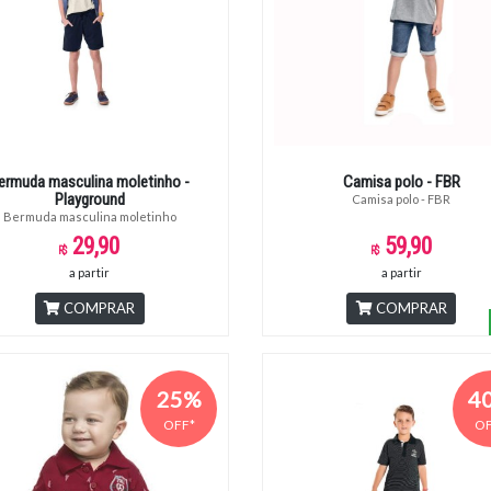
ermuda masculina moletinho -
Camisa polo - FBR
Playground
Camisa polo - FBR
Bermuda masculina moletinho
29,90
59,90
a partir
a partir
COMPRAR
COMPRAR
25%
4
OFF*
OF