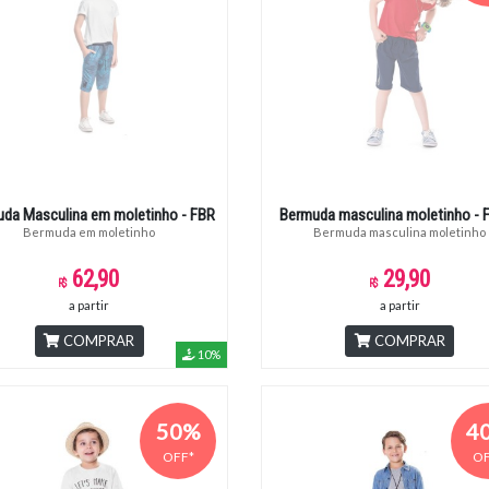
da Masculina em moletinho - FBR
Bermuda masculina moletinho - F
Bermuda em moletinho
Bermuda masculina moletinho
62,90
29,90
a partir
a partir
COMPRAR
COMPRAR
10%
50%
4
OFF*
OF