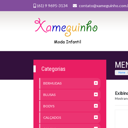
(61) 9 9695-3134
contato@xameguinho.com.
ME
Categorias
BERMUDAS
Exibin
BLUSAS
Mostrand
BODYS
CALÇADOS