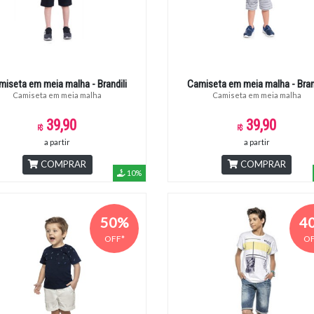
miseta em meia malha - Brandili
Camiseta em meia malha - Brand
Camiseta em meia malha
Camiseta em meia malha
39,90
39,90
a partir
a partir
COMPRAR
COMPRAR
10%
50%
4
OFF*
OF