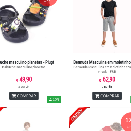
OFF*
uche masculino planetas - Plugt
Bermuda Masculina em moletinho
Babuche masculino planetas
Bermuda Masculina em moletinho com barra
virada - FBR
49,90
62,90
a partir
a partir
COMPRAR
COMPRAR
10%
1
OF