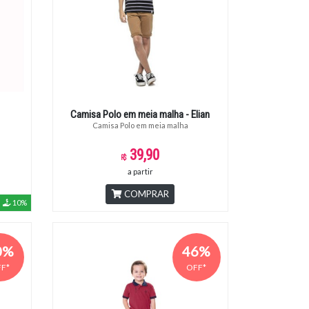
Camisa Polo em meia malha - Elian
Camisa Polo em meia malha
39,90
a partir
COMPRAR
10%
0%
46%
F*
OFF*