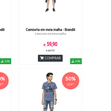
ili
Camiseta em meia malha - Brandili
Camiseta em meia malha
59,90
a partir
COMPRAR
10%
10%
0%
50%
F*
OFF*