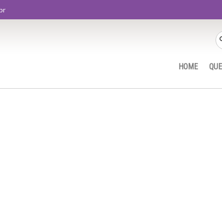
br
HOME
QU