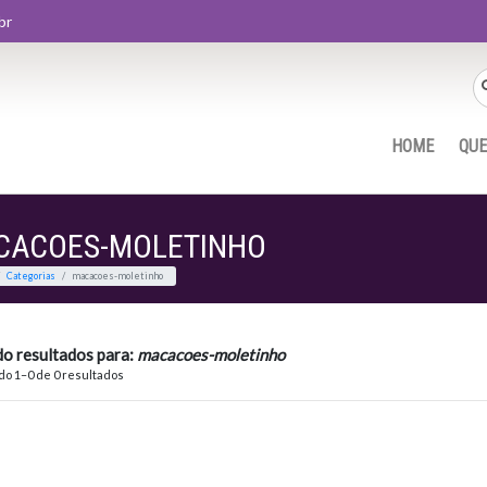
br
HOME
QU
CACOES-MOLETINHO
Home
Categorias
macacoes-moletinho
do resultados para:
macacoes-moletinho
o 1–0 de 0 resultados