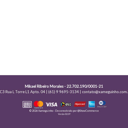
Mikael Ribeiro Morales - 22.702.190/0001-21
C3 Rua L Torre L1 Apto. 04 | (61) 9 9695-3134 | contato@xameguinho.com.
© 2026 Xameguinho - Desenvolvido por
@ShowCommerce
Versão 1.0.19