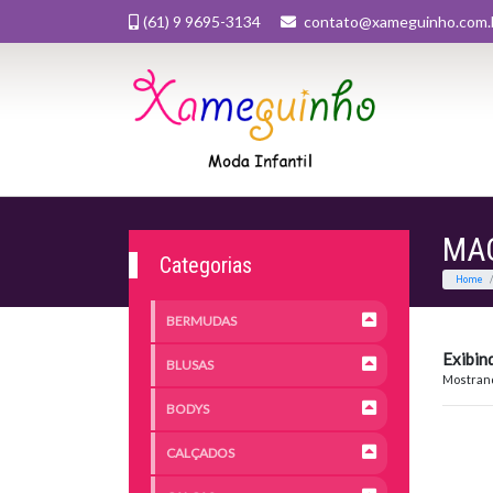
(61) 9 9695-3134
contato@xameguinho.com.
MA
Categorias
BERMUDAS
Exibin
BLUSAS
Mostrand
BODYS
CALÇADOS