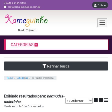
(61) 9 9695-3134
En
contato@xameguinho.com.br
CATEGORIAS
Refinar busca
BERMUDAS-MOLETINHO
Exibindo resultados para:
bermudas-
Home
Categorias
bermudas-moletinho
moletinho
Mostrando 1–0 de 0 resultados