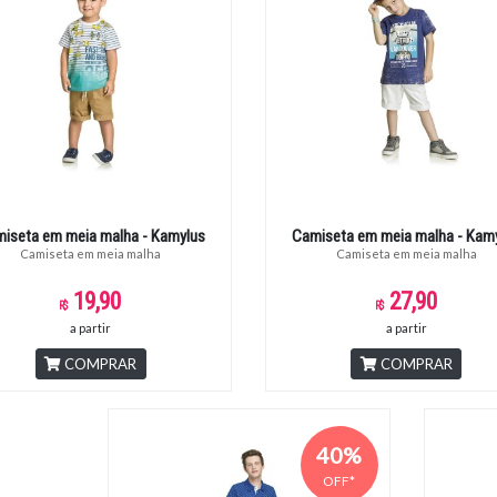
iseta em meia malha - Kamylus
Camiseta em meia malha - Kam
Camiseta em meia malha
Camiseta em meia malha
19,90
27,90
a partir
a partir
COMPRAR
COMPRAR
40%
OFF*