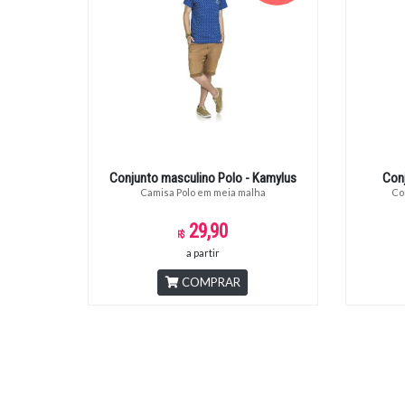
Conjunto masculino Polo - Kamylus
Con
Camisa Polo em meia malha
Co
29,90
a partir
COMPRAR