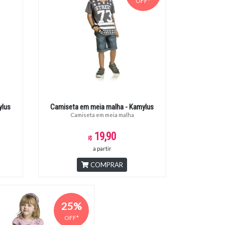
OFF*
ylus
Camiseta em meia malha - Kamylus
Camiseta em meia malha
19,90
a partir
COMPRAR
25%
OFF*