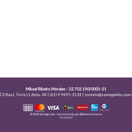
Mikael Ribeiro Morales - 22.702.190/0001-21
C3 Rua L Torre L1 Apto. 04 | (61) 9 9695-3134 | contato@xameguinho.com.
© 2026 Xameguinho - Desenvolvido por
@ShowCommerce
Versão 1.0.19