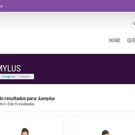
br
HOME
QU
MYLUS
Home
Categorias
kamylus
do resultados para:
kamylus
o 1–5 de 5 resultados