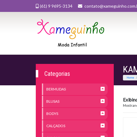
(61) 9 9695-3134
contato@xameguinho.com.
KA
Categorias
BERMUDAS
Exibin
BLUSAS
Mostrand
BODYS
CALÇADOS