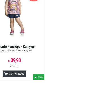
junto Penelópe - Kamylus
njunto Penelópe - Kamylus
39,90
a partir
COMPRAR
10%