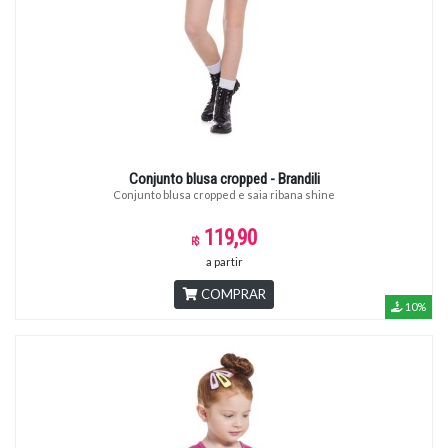
Conjunto blusa cropped - Brandili
Conjunto blusa cropped e saia ribana shine
119,90
a partir
COMPRAR
10%