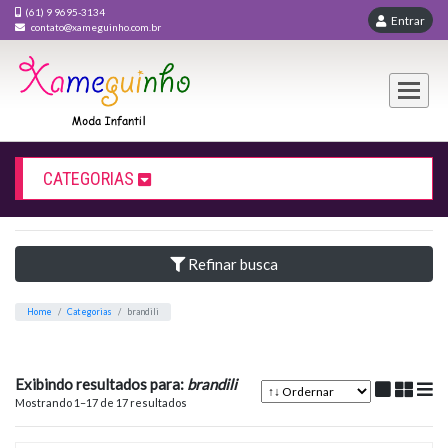
(61) 9 9695-3134
En
contato@xameguinho.com.br
CATEGORIAS
Refinar busca
BRANDILI
Exibindo resultados para:
brandili
Home
Categorias
brandili
Mostrando 1–17 de 17 resultados