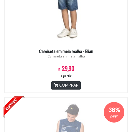
Camiseta em meia malha - Elian
Camiseta em meia malha
29,90
a partir
COMPRAR
38%
OFF*