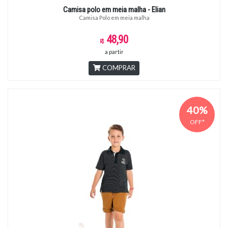
Camisa polo em meia malha - Elian
Camisa Polo em meia malha
48,90
a partir
COMPRAR
40%
OFF*