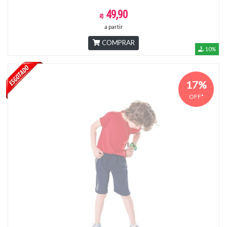
49,90
a partir
COMPRAR
10%
17%
OFF*