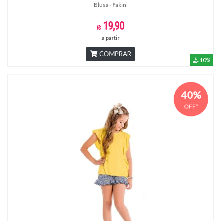
Blusa - Fakini
19,90
a partir
COMPRAR
10%
40%
OFF*