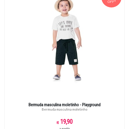
OFF*
Bermuda masculina moletinho - Playground
Bermuda masculina moletinho
19,90
a partir