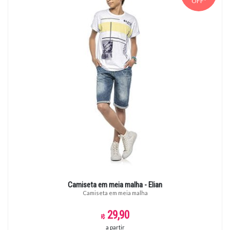
OFF*
Camiseta em meia malha - Elian
Camiseta em meia malha
29,90
a partir