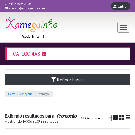
(61) 9 9695-3134
En
contato@xameguinho.com.br
CATEGORIAS
Refinar busca
PROMOÇÃO
Exibindo resultados para:
Promoção
Home
Categorias
Promoção
Mostrando 1–30 de 107 resultados