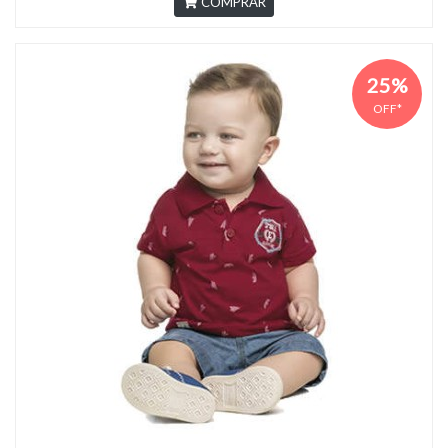
COMPRAR
25%
OFF*