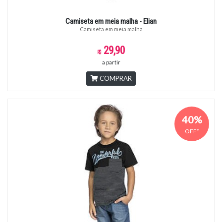
Camiseta em meia malha - Elian
Camiseta em meia malha
29,90
a partir
COMPRAR
40%
OFF*