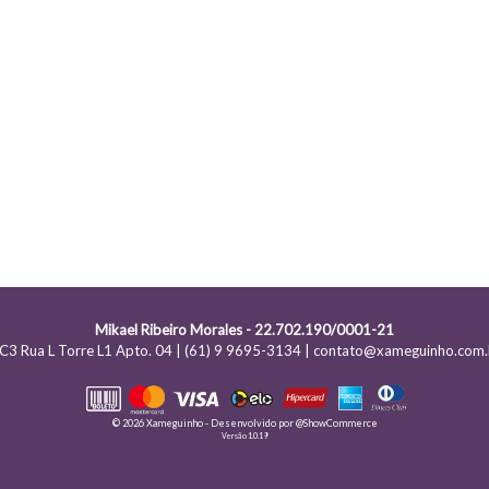
Mikael Ribeiro Morales - 22.702.190/0001-21
C3 Rua L Torre L1 Apto. 04 | (61) 9 9695-3134 | contato@xameguinho.com.
© 2026 Xameguinho - Desenvolvido por
@ShowCommerce
Versão 1.0.19