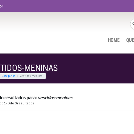
br
HOME
QU
TIDOS-MENINAS
Home
Categorias
vestidos-meninas
do resultados para:
vestidos-meninas
o 1–0 de 0 resultados