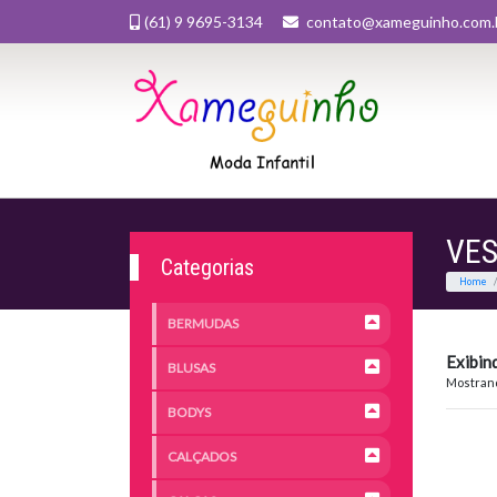
(61) 9 9695-3134
contato@xameguinho.com.
VES
Categorias
BERMUDAS
Exibin
BLUSAS
Mostrand
BODYS
CALÇADOS