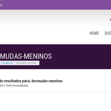
br
HOME
QU
RMUDAS-MENINOS
Home
Categorias
bermudas-meninos
do resultados para:
bermudas-meninos
o 1–0 de 0 resultados