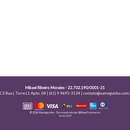
Mikael Ribeiro Morales - 22.702.190/0001-21
C3 Rua L Torre L1 Apto. 04 | (61) 9 9695-3134 | contato@xameguinho.com.
© 2026 Xameguinho - Desenvolvido por
@ShowCommerce
Versão 1.0.19