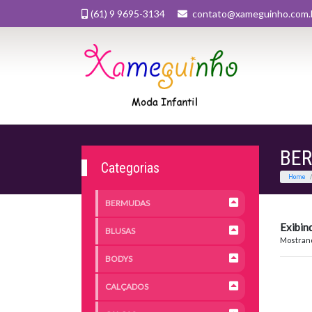
(61) 9 9695-3134
contato@xameguinho.com.
BE
Categorias
BERMUDAS
Exibin
BLUSAS
Mostrand
BODYS
CALÇADOS