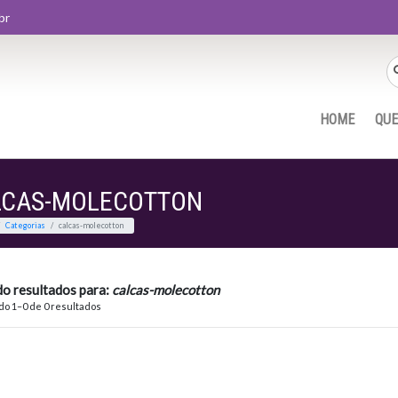
br
HOME
QU
LCAS-MOLECOTTON
Home
Categorias
calcas-molecotton
do resultados para:
calcas-molecotton
o 1–0 de 0 resultados