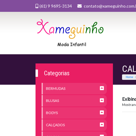
(61) 9 9695-3134
contato@xameguinho.com.
CA
Categorias
BERMUDAS
Exibin
BLUSAS
Mostrand
BODYS
CALÇADOS