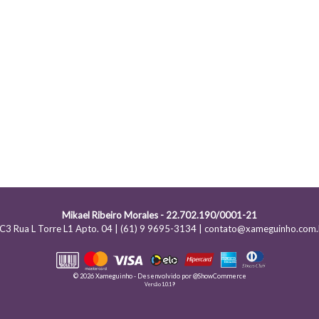
Mikael Ribeiro Morales - 22.702.190/0001-21
C3 Rua L Torre L1 Apto. 04 | (61) 9 9695-3134 | contato@xameguinho.com.
© 2026 Xameguinho - Desenvolvido por
@ShowCommerce
Versão 1.0.19