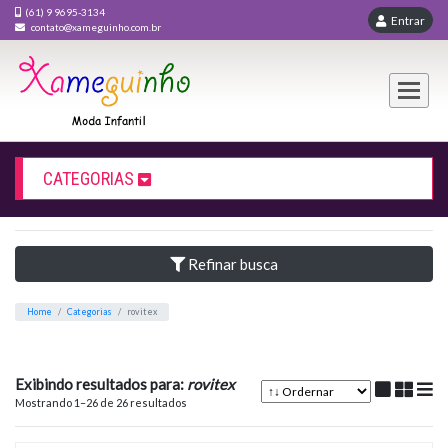
(61) 9 9695-3134
En
contato@xameguinho.com.br
CATEGORIAS
Refinar busca
ROVITEX
Exibindo resultados para:
rovitex
Home
Categorias
rovitex
Mostrando 1–26 de 26 resultados