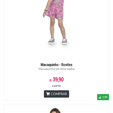
Macaquinho - Rovitex
Macaquinho em meia malha
39,90
a partir
COMPRAR
10%