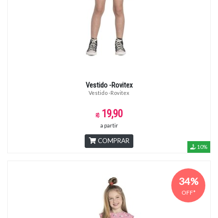
Vestido -Rovitex
Vestido -Rovitex
19,90
a partir
COMPRAR
10%
34%
OFF*