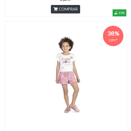
COMPRAR
10%
38%
OFF*