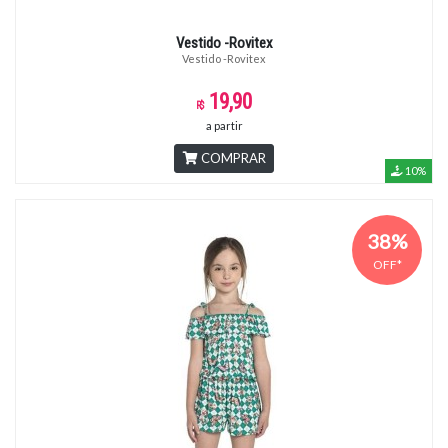
Vestido -Rovitex
Vestido -Rovitex
19,90
a partir
COMPRAR
10%
38%
OFF*