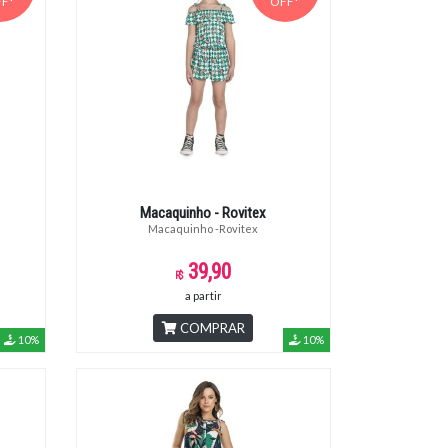
F*
OFF*
Macaquinho - Rovitex
Macaquinho -Rovitex
39,90
a partir
COMPRAR
10%
10%