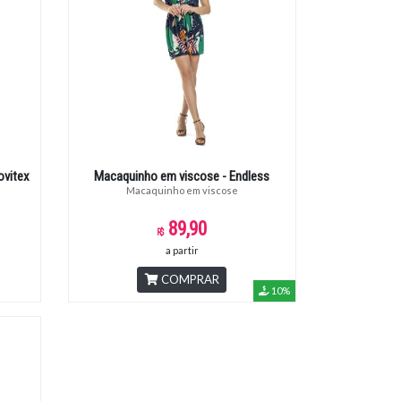
ovitex
Macaquinho em viscose - Endless
Macaquinho em viscose
89,90
a partir
COMPRAR
10%