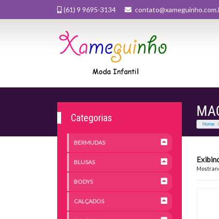
(61) 9 9695-3134
contato@xameguinho.com.
MA
Categorias
BERMUDAS
Exibin
BLUSAS
Mostrand
BODYS
CALÇADOS