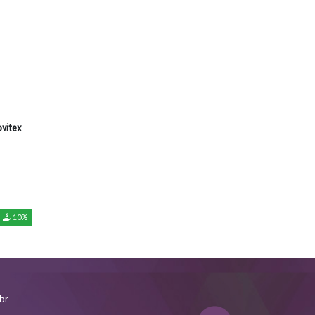
vitex
10%
br