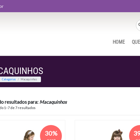
br
HOME
QU
CAQUINHOS
Home
Categorias
Macaquinhos
do resultados para:
Macaquinhos
o 1–7 de 7 resultados
30%
3