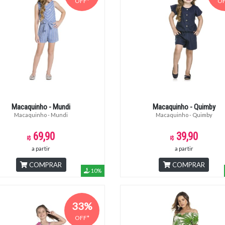
OFF*
OF
Macaquinho - Mundi
Macaquinho - Quimby
Macaquinho - Mundi
Macaquinho - Quimby
69,90
39,90
a partir
a partir
COMPRAR
COMPRAR
10%
33%
OFF*