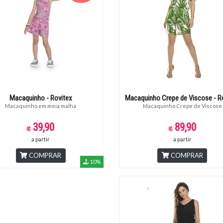
Macaquinho - Rovitex
Macaquinho Crepe de Viscose - R
Macaquinho em meia malha
Macaquinho Crepe de Viscose
39,90
89,90
a partir
a partir
COMPRAR
COMPRAR
10%