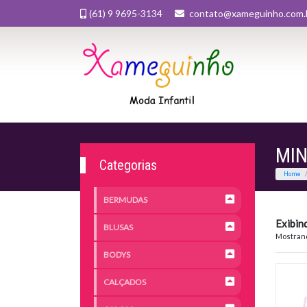
(61) 9 9695-3134
contato@xameguinho.com.
MIN
Categorias
BERMUDAS
Exibin
BLUSAS
Mostrand
BODYS
CALÇADOS