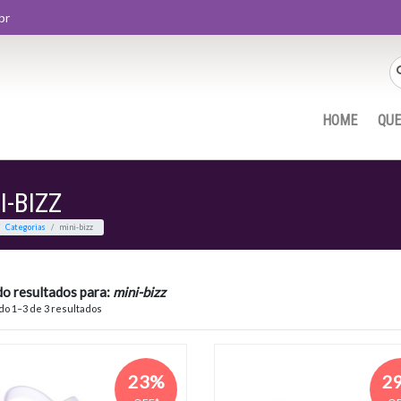
br
HOME
QU
I-BIZZ
Home
Categorias
mini-bizz
do resultados para:
mini-bizz
o 1–3 de 3 resultados
23%
2