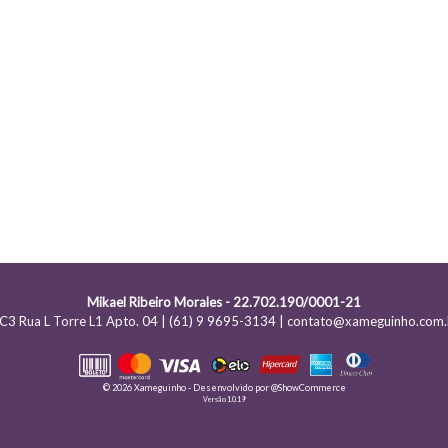
Mikael Ribeiro Morales - 22.702.190/0001-21
C3 Rua L Torre L1 Apto. 04 | (61) 9 9695-3134 | contato@xameguinho.com.
© 2026 Xameguinho - Desenvolvido por
@ShowCommerce
Versão 1.0.19