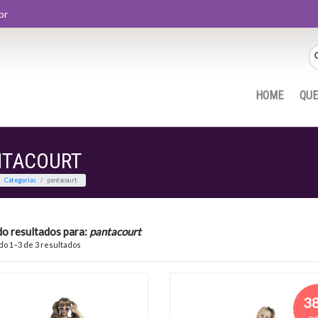
br
HOME
QU
NTACOURT
Home
Categorias
pantacourt
do resultados para:
pantacourt
o 1–3 de 3 resultados
3