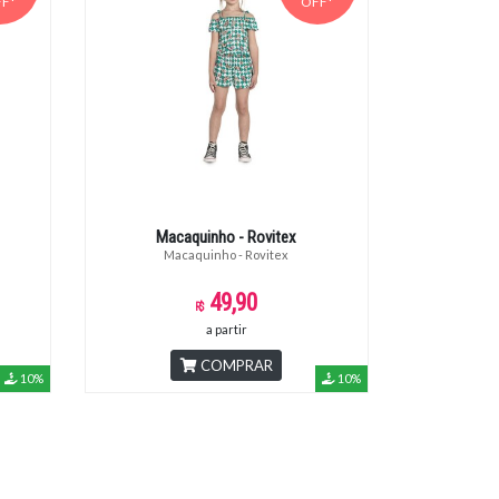
F*
OFF*
Macaquinho - Rovitex
Macaquinho - Rovitex
49,90
a partir
COMPRAR
10%
10%