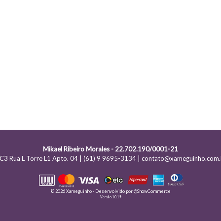
Mikael Ribeiro Morales - 22.702.190/0001-21
C3 Rua L Torre L1 Apto. 04 | (61) 9 9695-3134 | contato@xameguinho.com.
© 2026 Xameguinho - Desenvolvido por
@ShowCommerce
Versão 1.0.19