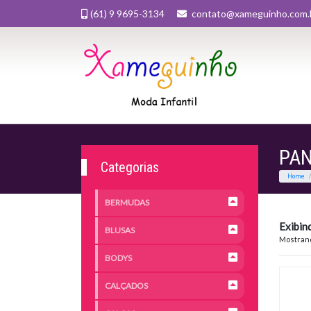
(61) 9 9695-3134
contato@xameguinho.com.
PA
Categorias
BERMUDAS
Exibin
BLUSAS
Mostrand
BODYS
CALÇADOS