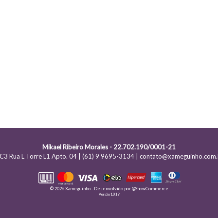
Mikael Ribeiro Morales - 22.702.190/0001-21
C3 Rua L Torre L1 Apto. 04 | (61) 9 9695-3134 | contato@xameguinho.com.
© 2026 Xameguinho - Desenvolvido por
@ShowCommerce
Versão 1.0.19