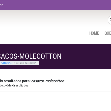
br
HOME
QU
SACOS-MOLECOTTON
Home
Categorias
casacos-molecotton
do resultados para:
casacos-molecotton
o 1–0 de 0 resultados