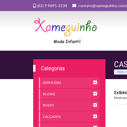
(61) 9 9695-3134
contato@xameguinho.com.
CA
Categorias
BERMUDAS
Exibin
BLUSAS
Mostrand
BODYS
CALÇADOS