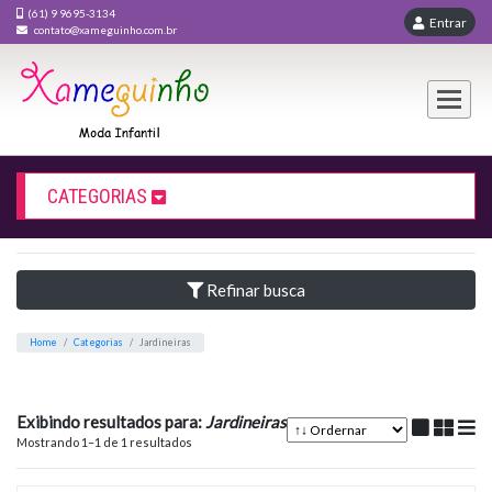
(61) 9 9695-3134
En
contato@xameguinho.com.br
CATEGORIAS
Refinar busca
JARDINEIRAS
Exibindo resultados para:
Jardineiras
Home
Categorias
Jardineiras
Mostrando 1–1 de 1 resultados