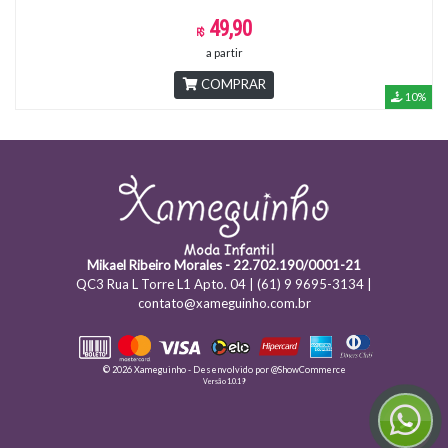
49,90
a partir
COMPRAR
10%
Mikael Ribeiro Morales - 22.702.190/0001-21
QC3 Rua L Torre L1 Apto. 04 | (61) 9 9695-3134 |
contato@xameguinho.com.br
© 2026 Xameguinho - Desenvolvido por
@ShowCommerce
Versão 1.0.19