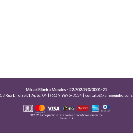
Mikael Ribeiro Morales - 22.702.190/0001-21
C3 Rua L Torre L1 Apto. 04 | (61) 9 9695-3134 | contato@xameguinho.com.
© 2026 Xameguinho - Desenvolvido por
@ShowCommerce
Versão 1.0.19