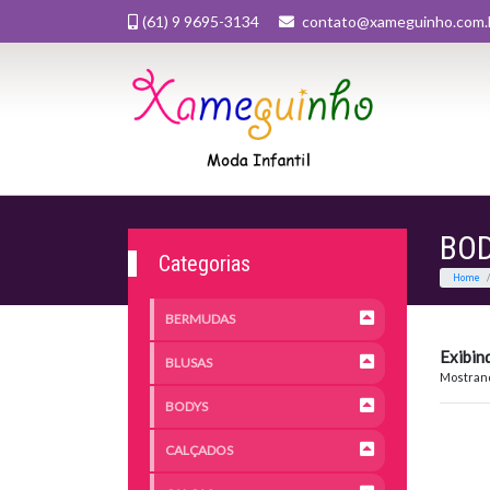
(61) 9 9695-3134
contato@xameguinho.com.
BO
Categorias
BERMUDAS
Exibin
BLUSAS
Mostrand
BODYS
CALÇADOS