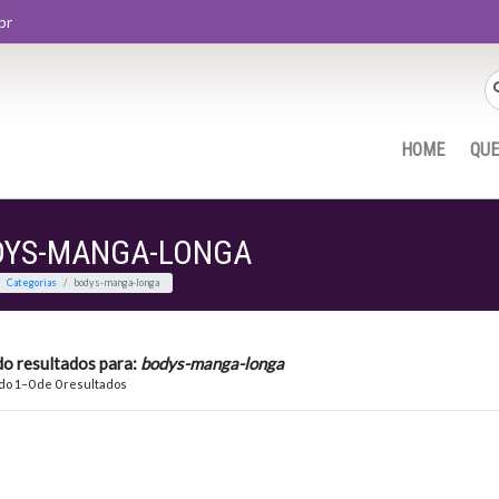
br
HOME
QU
DYS-MANGA-LONGA
Home
Categorias
bodys-manga-longa
do resultados para:
bodys-manga-longa
o 1–0 de 0 resultados