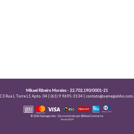
Mikael Ribeiro Morales - 22.702.190/0001-21
C3 Rua L Torre L1 Apto. 04 | (61) 9 9695-3134 | contato@xameguinho.com.
© 2026 Xameguinho - Desenvolvido por
@ShowCommerce
Versão 1.0.19