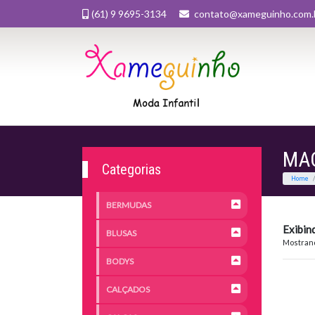
(61) 9 9695-3134
contato@xameguinho.com.
MA
Categorias
BERMUDAS
Exibin
BLUSAS
Mostrand
BODYS
CALÇADOS