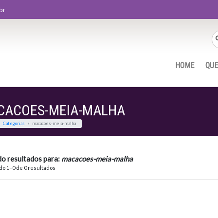
br
HOME
QU
CACOES-MEIA-MALHA
Home
Categorias
macacoes-meia-malha
do resultados para:
macacoes-meia-malha
o 1–0 de 0 resultados